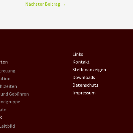
Nächster Beitrag
→
Links
rten
Kontakt
Stellenanzeigen
treuung
Downloads
ation
Datenschutz
hlzeiten
Impressum
 und Gebühren
indgruppe
pte
k
Leitbild