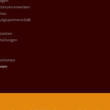
lagen
tenzen erwerben
mus
ungspartnerschaft
ßzeiten
staltungen
nstimmen
onen